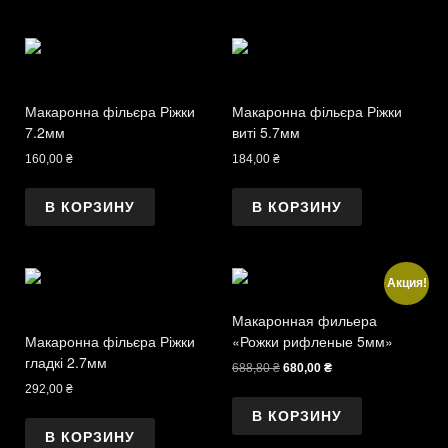
Макаронна фільєра Ріжки
Макаронна фільєра Ріжки
7.2мм
виті 5.7мм
160,00
₴
184,00
₴
В КОРЗИНУ
В КОРЗИНУ
Акция!
Макаронная фильера
Макаронна фільєра Ріжки
«Рожки рифленые 5мм»
гладкі 2.7мм
Первоначальная
Текущая
688,80
₴
680,00
₴
цена
цена:
292,00
₴
составляла
680,00 ₴.
В КОРЗИНУ
688,80 ₴.
В КОРЗИНУ