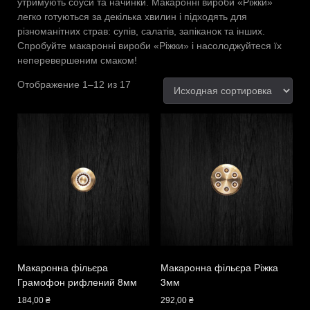
утримують соуси та начинки. Макаронні вироби «Ріжки»
легко готуються за декілька хвилин і підходять для
різноманітних страв: супів, салатів, запіканок та інших.
Спробуйте макаронні вироби «Ріжки» і насолоджуйтеся їх
неперевершеним смаком!
Отображение 1–12 из 17
Макаронна фільєра
Макаронна фільєра Ріжка
Грамофон рифлений 8мм
3мм
184,00
₴
292,00
₴