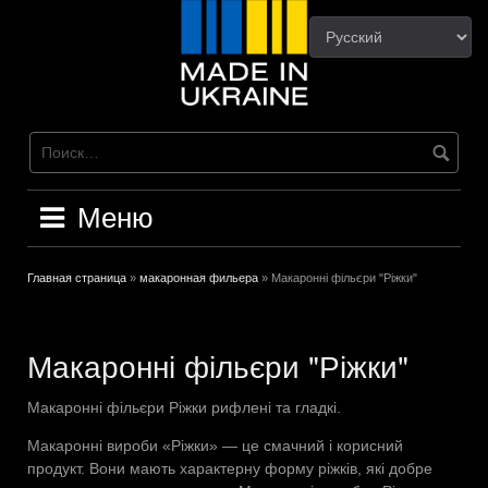
Перейти
к
содержимому
Меню
Главная страница
»
макаронная фильера
»
Макаронні фільєри "Ріжки"
Макаронні фільєри "Ріжки"
Макаронні фільєри Ріжки рифлені та гладкі.
Макаронні вироби «Ріжки» — це смачний і корисний
продукт. Вони мають характерну форму ріжків, які добре