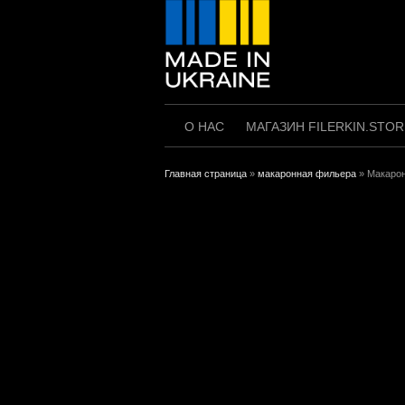
Перейти
к
содержимому
О НАС
МАГАЗИН FILERKIN.STOR
Главная страница
»
макаронная фильера
»
Макаронн