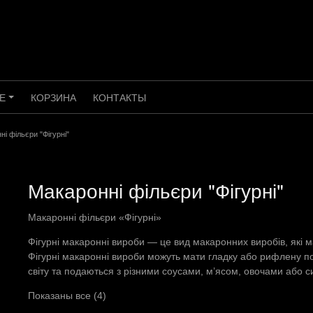
E
КОРЗИНА
КОНТАКТЫ
+
і фільєри "Фігурні"
Макаронні фільєри "Фігурні"
Макаронні фільєри «Фігурні»
Фігурні макаронні вироби — це вид макаронних виробів, які 
Фігурні макаронні вироби можуть мати гладку або рифлену по
світу та подаються з різними соусами, м’ясом, овочами або с
Показаны все (4)