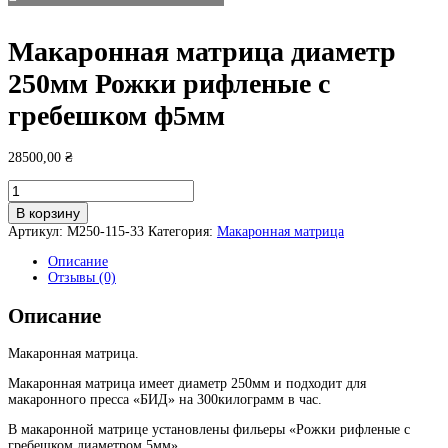
Макаронная матрица диаметр
250мм Рожки рифленые с
гребешком ф5мм
28500,00
₴
Количество
товара
В корзину
Макаронная
Артикул:
М250-115-33
Категория:
Макаронная матрица
матрица
диаметр
Описание
250мм
Отзывы (0)
Рожки
рифленые
Описание
с
гребешком
ф5мм
Макаронная матрица.
Макаронная матрица имеет диаметр 250мм и подходит для
макаронного пресса «БИД» на 300килограмм в час.
В макаронной матрице установлены фильеры «Рожки рифленые с
гребешком диаметром 5мм»