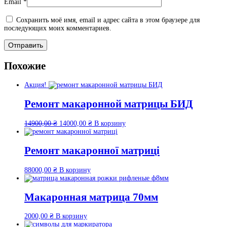
Email
*
Сохранить моё имя, email и адрес сайта в этом браузере для
последующих моих комментариев.
Похожие
Акция!
Ремонт макаронной матрицы БИД
Первоначальная
Текущая
14900,00
₴
14000,00
₴
В корзину
цена
цена:
составляла
14000,00 ₴.
14900,00 ₴.
Ремонт макаронної матриці
88000,00
₴
В корзину
Макаронная матрица 70мм
2000,00
₴
В корзину