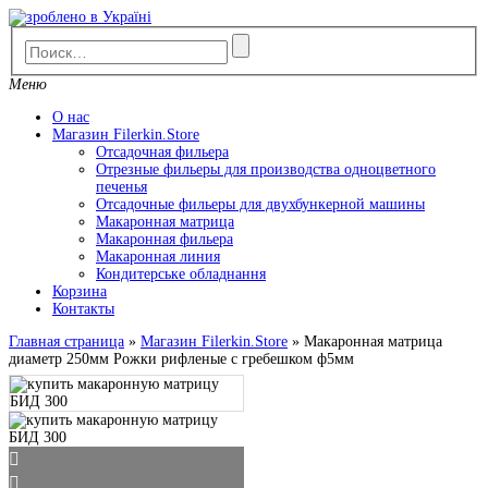
Перейти
к
содержимому
Меню
О нас
Магазин Filerkin.Store
Отсадочная фильера
Отрезные фильеры для производства одноцветного
печенья
Отсадочные фильеры для двухбункерной машины
Макаронная матрица
Макаронная фильера
Макаронная линия
Кондитерське обладнання
Корзина
Контакты
Главная страница
»
Магазин Filerkin.Store
»
Макаронная матрица
диаметр 250мм Рожки рифленые с гребешком ф5мм