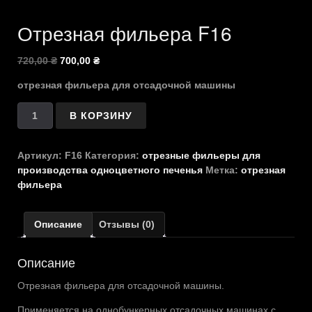
Отрезная фильера F16
Первоначальная
Текущая
720,00
₴
700,00
₴
цена
цена:
отрезная фильера для отсадочной машины
составляла
700,00 ₴.
720,00 ₴.
Количество
В КОРЗИНУ
товара
Отрезная
фильера
Артикул:
F16
Категория:
отрезные фильеры для
F16
производства одноцветного печенья
Метка:
отрезная
фильера
Описание
Отзывы (0)
Описание
Отрезная фильера для отсадочной машины.
Применяется на однобункерных отсадочных машинах с