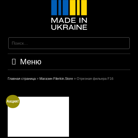
Перейти
к
содержимому
Меню
Главная страница
»
Магазин Filerkin.Store
»
Отрезная фильера F16
Акция!