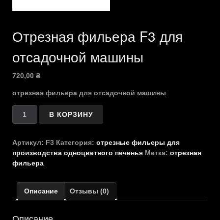
Отрезная фильера F3 для
отсадочной машины
720,00
₴
отрезная фильера для отсадочной машины
Количество
В КОРЗИНУ
товара
Отрезная
фильера
Артикул:
F3
Категория:
отрезные фильеры для
F3
производства одноцветного печенья
Метка:
отрезная
для
фильера
отсадочной
машины
Описание
Отзывы (0)
Описание