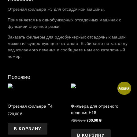
Отрезная фильера F3 для отсадочной машины.
Применяется на однобункерных отсадочных машинах с
функцией струнной резки.
Заказать фильеры для однобункерных отсадочных машин
можно из существующего каталога. Выбираете по каталогу
вид желаемого печенья и сообщаете нам его каталожный
номер.
Похожие
Акция!
Отрезная фильера F4
Фильера для отрезного
печенья F18
720,00
₴
Первоначальная
Текущая
720,00
₴
700,00
₴
цена
цена:
В КОРЗИНУ
составляла
700,00 ₴.
В КОРЗИНУ
720,00 ₴.