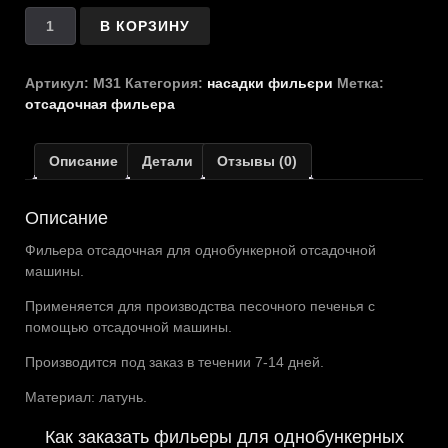
Количество
В КОРЗИНУ
товара
Отсадочная
фильера
Артикул:
М31
Категория:
насадки фильєри
Метка:
М31
отсадочная фильера
Описание
Детали
Отзывы (0)
Описание
Фильера отсадочная для однобункерной отсадочной
машины.
Применяется для производства песочного печенья с
помощью отсадочной машины.
Производится под заказ в течении 7-14 дней.
Материал: латунь.
Как заказать фильеры для однобункерных