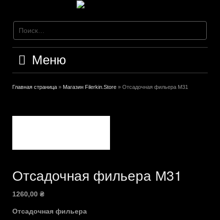
Перейти
к
содержимому
Меню
Главная страница
»
Магазин Filerkin.Store
»
Отсадочная фильера М31
Отсадочная фильера М31
1260,00
₴
Отсадочная фильера